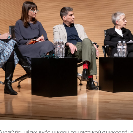
 Αγγελής, μέσω ενός μικρού τουριστικού συγκροτήμ