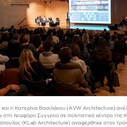
και η Κατερίνα Βασιλάκου (AVW Architecture) ανέ
ν στη λεωφόρο Συγγρού σε πολιτιστικό κέντρο της Κ
όπουλος (KLab Architecture) αναφέρθηκε στον τρό