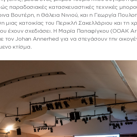
 πώς παραδοσιακές κατασκευαστικές τεχνικές μπορο
να Βουτέρη, η Θάλεια Νινιού, και η Γεωργία Πουλοπ
 μιας κατοικίας του Περικλή Σακελλάριου και τη χρ
υ έχουν σχεδιάσει. Η Μαρία Παπαφίγκου (ΟΟΑΚ Arc
ε τον Johan Annerhed για να στεγάσουν την οικογέν
ενο κτίσμα.