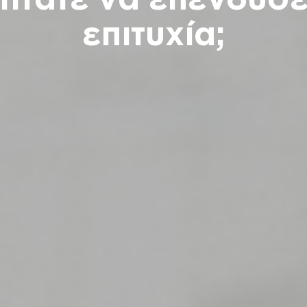
ητάτε να επενδύσε
επιτυχία;